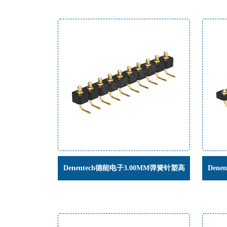
Denentech德能电子3.00MM弹簧针塑高
Den
H2.5单排公座90度弯针连接器
H1.