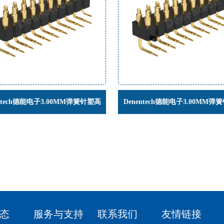
entech德能电子3.00MM弹簧针塑高
Denentech德能电子3.00MM弹
0双排公座90度镀金折弯顶针连接器
H4.0双排90度公座帯柱弹簧顶
态
服务与支持
联系我们
友情链接