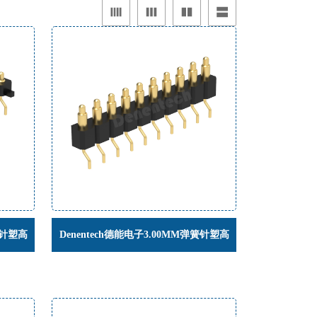
簧针塑高
Denentech德能电子3.00MM弹簧针塑高
片顶针
H4.0单排公座90度SMT卧贴pogo pin