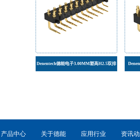
Denentech德能电子3.00MM塑高H2.5双排
Den
公座90度弹簧针连接器帯柱
H4.
产品中心
关于德能
应用行业
资讯动