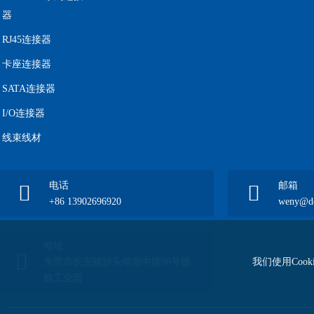
器
RJ45连接器
卡座连接器
SATA连接器
I/O连接器
线束线材
电话
邮箱
+86 13902696920
weny@de
地址
我们使用Coo
东莞市长安镇沙头靖海中路96号德
能工业园