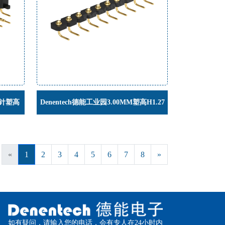
簧针塑高
Denentech德能工业园3.00MM塑高H1.27
针连接器
单排公座90度弹簧针连接器
«
1
2
3
4
5
6
7
8
»
如有疑问，请输入您的电话，会有专人在24小时内