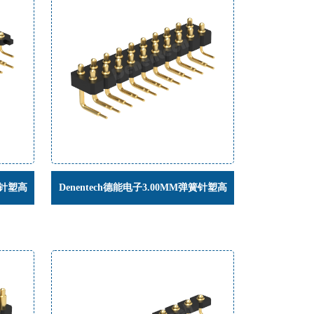
簧针塑高
Denentech德能电子3.00MM弹簧针塑高
连接器
H2.5双排公座90度电流顶针连接器