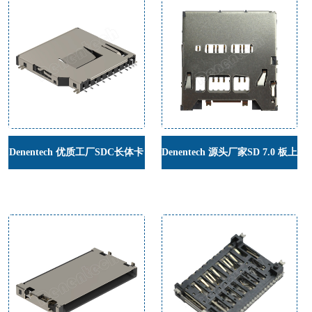
Denentech 优质工厂SDC长体卡
Denentech 源头厂家SD 7.0 板上
座 薄款简体贴片卡座连接器
H4.0 Push-Push SD卡座 7.0规
格耐高温自弹带开关数码SD卡
座连接器