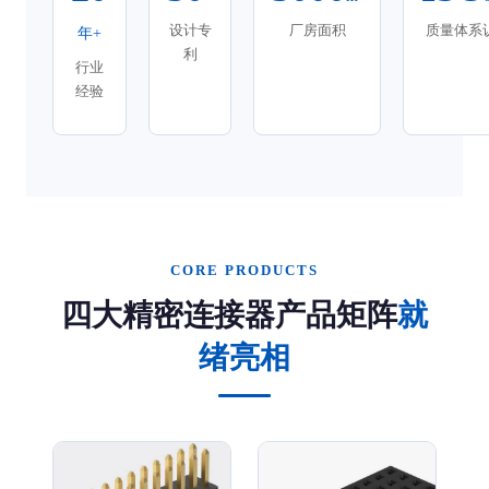
设计专
厂房面积
质量体系
年+
利
行业
经验
CORE PRODUCTS
四大精密连接器产品矩阵
就
绪亮相