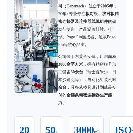
司
（Denentech）创立于
2005年
，
20年+专业专注
板对板、线对板精
密连接器及连接器线缆组件
的研
发与制造，产品涵盖排针、排
母、Pogo Pin连接器、磁吸Pogo
Pin等核心品类。
公司位于东莞长安镇，厂房面积
3000余平方米
，拥有精密模具加
工设备
30余台
（瑞士夏米尔、日
本沙迪克等），自动化组装机
50
余台
，具备从模具设计到成品交
付的
全链条精密连接器生产能
力
。
20
50
3000
ISO
+
m²