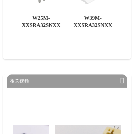
W39M-
W42M-
NXX
XXSRA32SNXX
XXDRL32SNXX
XX
相关视频