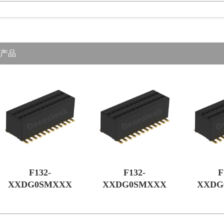
产品
F132-
F132-
F
XXDG0SMXXX
XXDG0SMXXX
XXDG