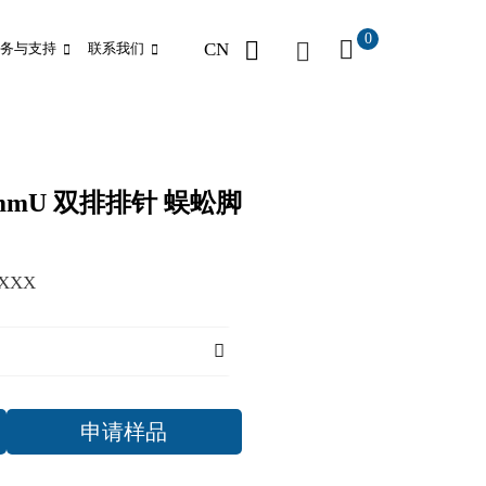
0
CN
务与支持
联系我们
80mmU 双排排针 蜈蚣脚
LXXX
申请样品