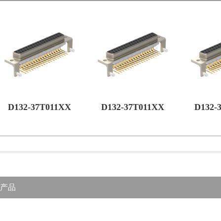
D132-37T011XX
D132-37T011XX
D132-
产品