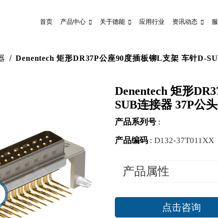
首页
产品中心
关于德能
应用行业
资讯动态
服
器
Denentech 矩形DR37P公座90度插板铆L支架 车针D-
Denentech 矩形
SUB连接器 37P公
产品系列号
:
产品编码
:
D132-37T011XX
产品属性
点击咨询