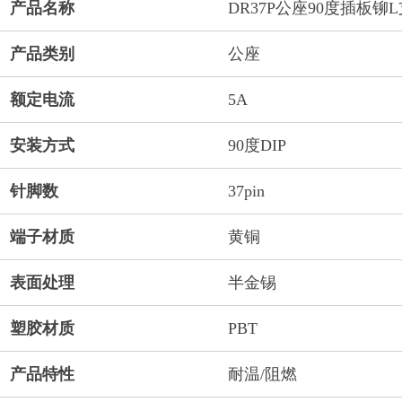
产品名称
DR37P公座90度插板铆
产品类别
公座
额定电流
5A
安装方式
90度DIP
针脚数
37pin
端子材质
黄铜
表面处理
半金锡
塑胶材质
PBT
产品特性
耐温/阻燃