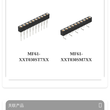
MF61-
MF61-
7XX
XXT030ST7XX
XXT030SM7XX
XX
关联产品