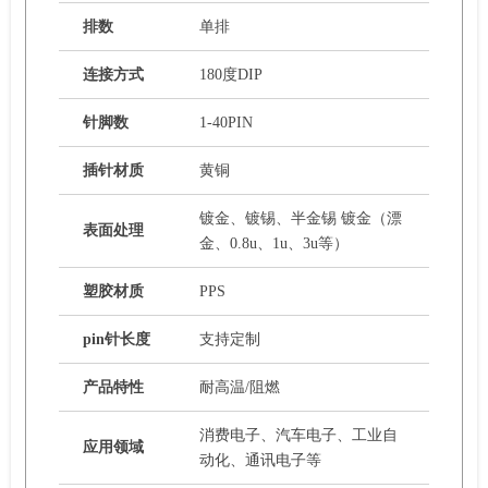
排数
单排
连接方式
180度DIP
针脚数
1-40PIN
插针材质
黄铜
镀金、镀锡、半金锡 镀金（漂
表面处理
金、0.8u、1u、3u等）
塑胶材质
PPS
pin针长度
支持定制
产品特性
耐高温/阻燃
消费电子、汽车电子、工业自
应用领域
动化、通讯电子等