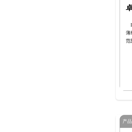
薄
范
产品