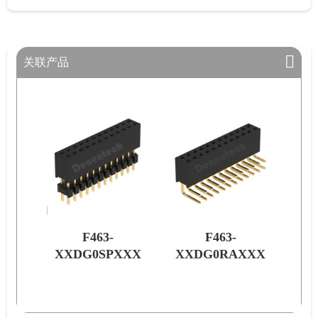
关联产品
F463-
F463-
XXX
XXDG0SPXXX
XXDG0RAXXX
XX