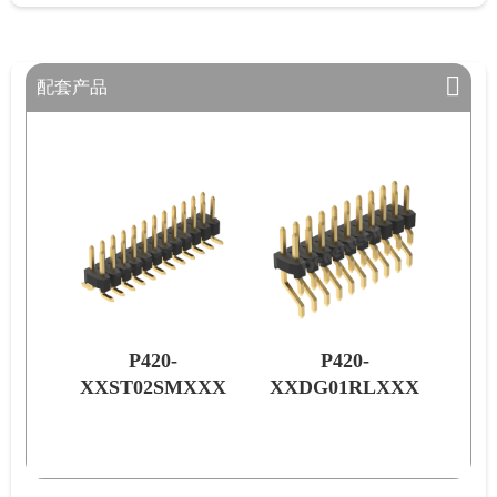
配套产品
P420-
P420-
XXX
XXST02SMXXX
XXDG01RLXXX
XX