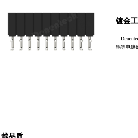
镀金工
Dene
锡等电镀
卓越品质