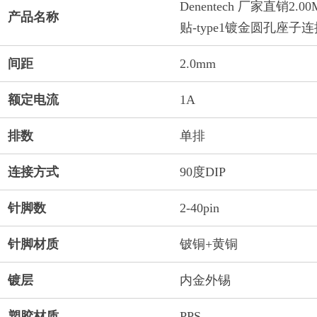
Denentech 厂家直销2.
产品名称
贴-type1镀金圆孔座子
间距
2.0mm
额定电流
1A
排数
单排
连接方式
90度DIP
针脚数
2-40pin
针脚材质
铍铜+黄铜
镀层
内金外锡
塑胶材质
PPS