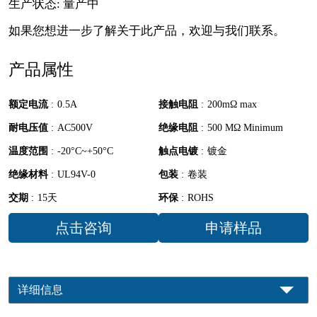
生产状态: 量产中
如果您想进一步了解关于此产品，欢迎与我们联系。
产品属性
额定电流
:
0.5A
接触电阻
:
200mΩ max
耐电压值
:
AC500V
绝缘电阻
:
500 MΩ Minimum
温度范围
:
-20°C~+50°C
触点电镀
:
镀金
绝缘材料
:
UL94V-0
包装
:
卷装
交期
:
15天
环保
:
ROHS
点击咨询
申请样品
详细信息