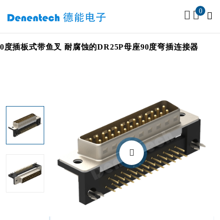
0
R25P母头90度插板式带鱼叉 耐腐蚀的DR25P母座90度弯插连接器