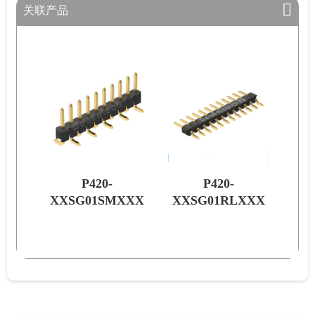
关联产品
P420-
P420-
XXX
XXSG01SMXXX
XXSG01RLXXX
XX