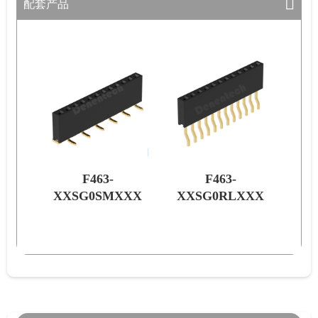
配套产品
F463-
F463-
XXX
XXSG0SMXXX
XXSG0RLXXX
XX