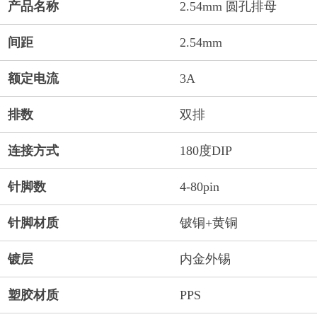
产品名称
2.54mm 圆孔排母
间距
2.54mm
额定电流
3A
排数
双排
连接方式
180度DIP
针脚数
4-80pin
针脚材质
铍铜+黄铜
镀层
内金外锡
塑胶材质
PPS