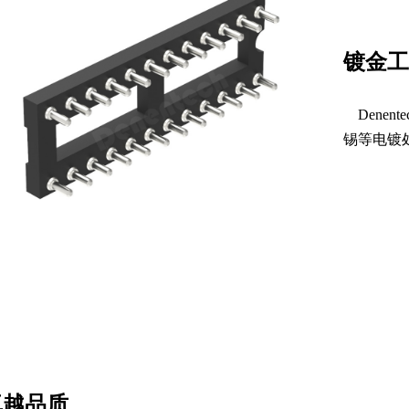
镀金工
Dene
锡等电镀
卓越品质