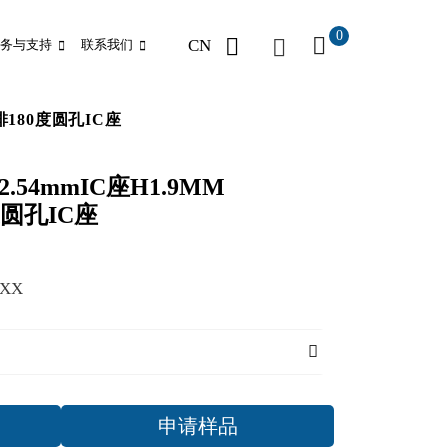
0
CN
务与支持
联系我们
双排180度圆孔IC座
2.54mmIC座H1.9MM
度圆孔IC座
7XX
申请样品