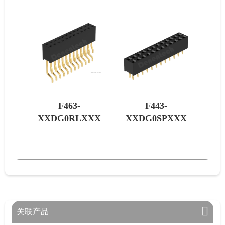
F443-
F443-
XXX
XXDG0SPXXX
XXDG0STXXX
XX
关联产品