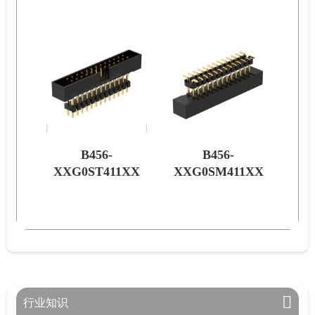
B456-
B464-
1XX
XXG0SM411XX
XXG0RA611XX
XX
行业知识