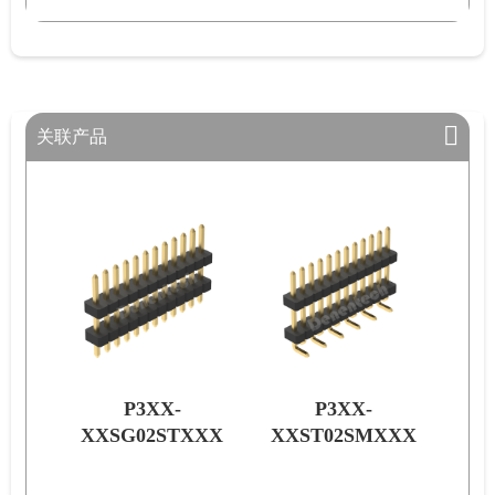
关联产品
P3XX-
P3XX-
XXX
XXST02SMXXX
XXST01RLXXX
XX