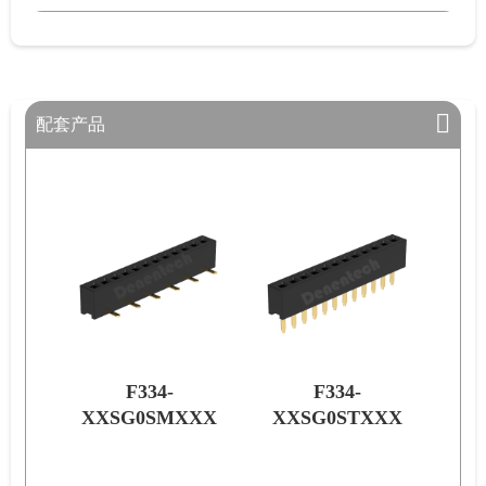
配套产品
F334-
F320-
XXX
XXSG0STXXX
XXSG0STXXX
XX