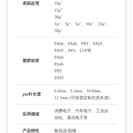
表面处理
10µ"
15µ"
30µ"
1µ"、3µ"、5µ"、10µ"、15µ"、
30µ"
PA66、PA46、PBT、PA6T、
PA9T、PPS、LCP等
PA66
塑胶材质
PA46
PBT
PA9T
6.0mm、6.2mm、10.0mm、
pin针长度
12.5mm (可按需定制任意长度)
消费电子、汽车电子、工业自
应用领域
动化、通讯电子等
产品特性
耐高温/阻燃