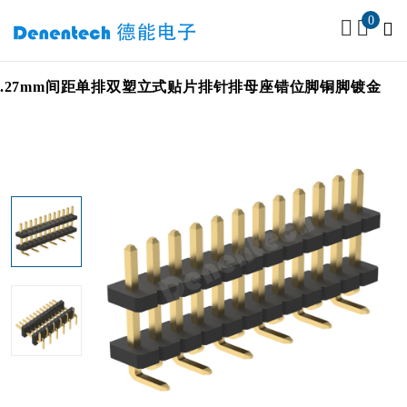
0
ch 1.27mm间距单排双塑立式贴片排针排母座错位脚铜脚镀金