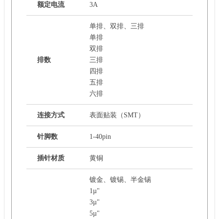
额定电流
3A
单排、双排、三排
单排
双排
排数
三排
四排
五排
六排
连接方式
表面贴装（SMT）
针脚数
1-40pin
插针材质
黄铜
镀金、镀锡、半金锡
1µ"
3µ"
5µ"