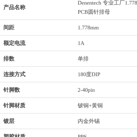
Denentech 专业工厂1.
产品名称
PCB圆针排母
间距
1.778mm
额定电流
1A
排数
单排
连接方式
180度DIP
针脚数
2-40pin
针脚材质
铍铜+黄铜
镀层
内金外锡
塑胶材质
PPS