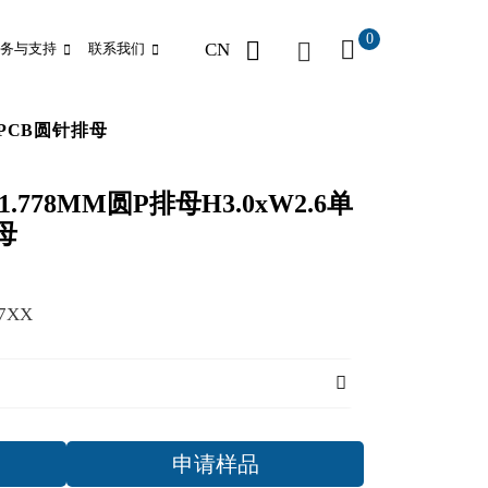
0
CN
务与支持
联系我们
0度PCB圆针排母
厂1.778MM圆P排母H3.0xW2.6单
母
7XX
申请样品