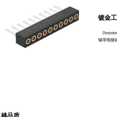
镀金工
Dene
锡等电镀
卓越品质