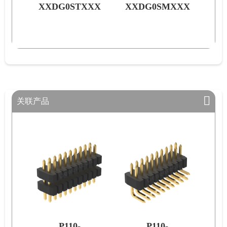
TXXX
XXDG0SMXXX
XXDG0STXXX
关联产品
110-
P110-
P110-