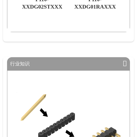
02STXXX
XXDG01RAXXX
XXSG02RLXXX
行业知识