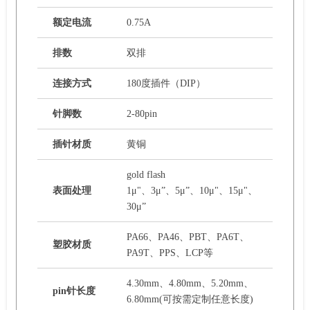
额定电流
0.75A
排数
双排
连接方式
180度插件（DIP）
针脚数
2-80pin
插针材质
黄铜
gold flash
表面处理
1μ"、3μ”、5μ”、10μ"、15μ"、
30μ”
PA66、PA46、PBT、PA6T、
塑胶材质
PA9T、PPS、LCP等
4.30mm、4.80mm、5.20mm、
pin针长度
6.80mm(可按需定制任意长度)