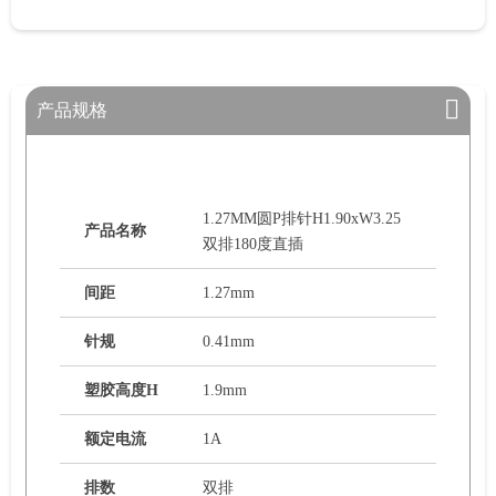
产品规格
1.27MM圆P排针H1.90xW3.25
产品名称
双排180度直插
间距
1.27mm
针规
0.41mm
塑胶高度H
1.9mm
额定电流
1A
排数
双排