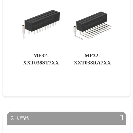
MF32-
MF32-
7XX
XXT038ST7XX
XXT038RA7XX
关联产品