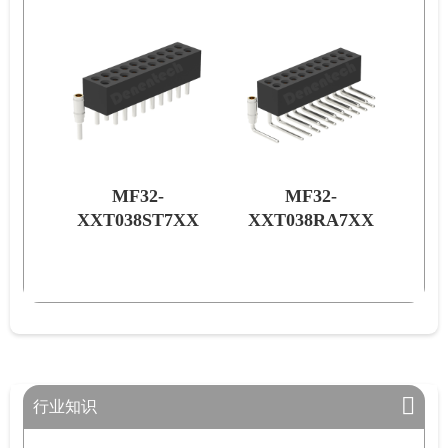
MF32-
MF32-
7XX
XXT038ST7XX
XXT038RA7XX
行业知识