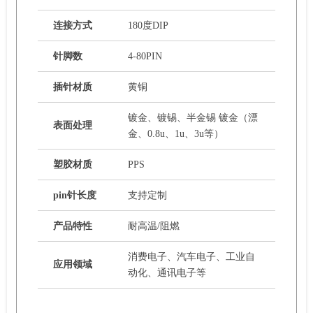
连接方式
180度DIP
针脚数
4-80PIN
插针材质
黄铜
镀金、镀锡、半金锡 镀金（漂
表面处理
金、0.8u、1u、3u等）
塑胶材质
PPS
pin针长度
支持定制
产品特性
耐高温/阻燃
消费电子、汽车电子、工业自
应用领域
动化、通讯电子等