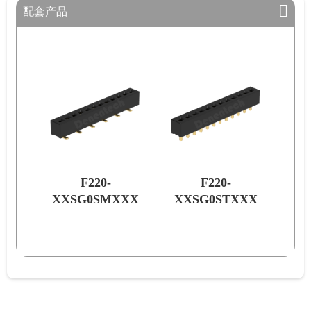
配套产品
F220-
F220-
XXX
XXSG0SMXXX
XXSG0STXXX
XX