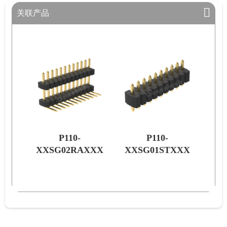
关联产品
P110-
P110-
XXX
XXSG02RAXXX
XXSG01STXXX
XX