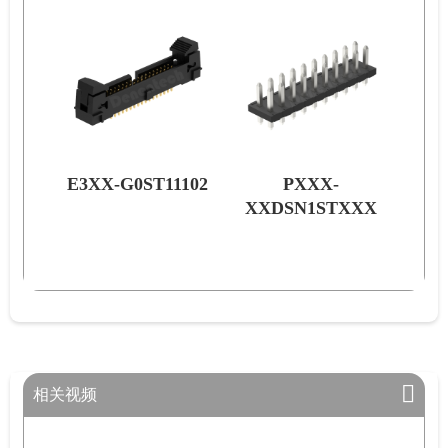
ST11102
PXXX-
F585-
XXDSN1STXXX
XXDG0STXXX
相关视频