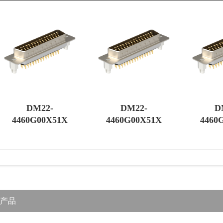
DM22-
DM22-
D
4460G00X51X
4460G00X51X
4460
产品