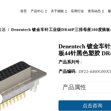
首页
产品中心
关于德能
应用行业
资讯动态
服
接器
Denentech 镀金车针工业级DR44P三排母座180度插
Denentech 镀金
板44针黑色塑胶 DR
产品系列号
:
产品编码
:
DF22-4460G00X
产品属性
点击咨询