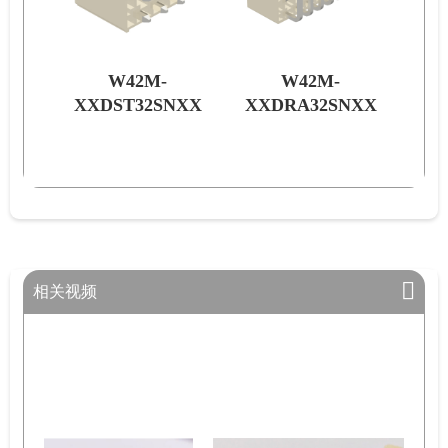
W42M-
W42M-
NXX
XXDST32SNXX
XXDRA32SNXX
相关视频