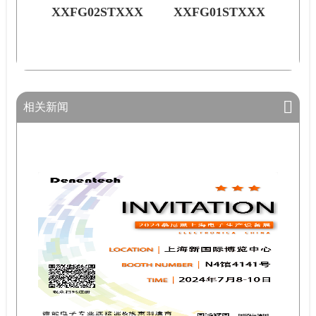
XXX
XXFG02STXXX
XXFG01STXXX
相关新闻