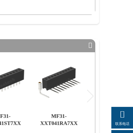
F31-
MF31-
MF31-
41ST7XX
XXT041RA7XX
XXT041SM7X
联系电话