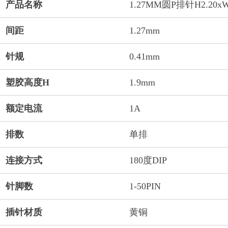
产品名称
1.27MM圆P排针H2.20x
间距
1.27mm
针规
0.41mm
塑胶高度H
1.9mm
额定电流
1A
排数
单排
连接方式
180度DIP
针脚数
1-50PIN
插针材质
黄铜