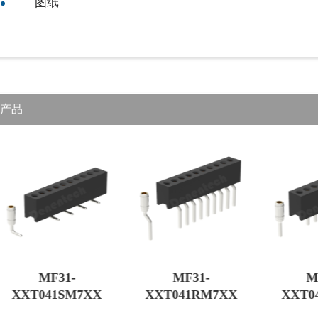
图纸
产品
MF31-
MF31-
M
XXT041SM7XX
XXT041RM7XX
XXT0