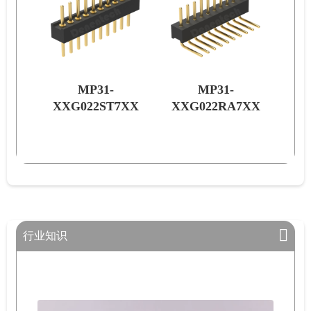
MP31-
MP31-
7XX
XXG022RA7XX
XXG022RM7XX
行业知识