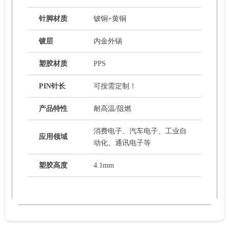
针脚材质
铍铜+黄铜
镀层
内金外锡
塑胶材质
PPS
PIN针长
可按需定制！
产品特性
耐高温/阻燃
消费电子、汽车电子、工业自
应用领域
动化、通讯电子等
塑胶高度
4.1mm