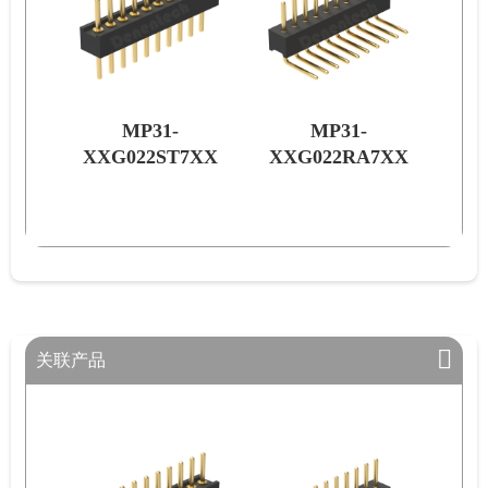
MP31-
MP31-
7XX
XXG022RA7XX
XXG022RM7XX
关联产品