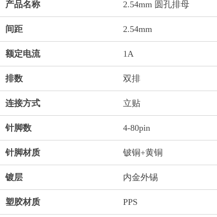
产品名称
2.54mm 圆孔排母
间距
2.54mm
额定电流
1A
排数
双排
连接方式
立贴
针脚数
4-80pin
针脚材质
铍铜+黄铜
镀层
内金外锡
塑胶材质
PPS