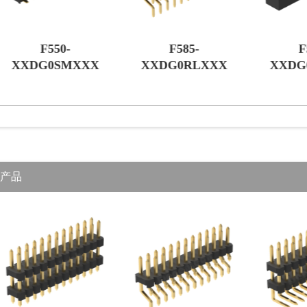
F585-
F571-
F
XXDG0RLXXX
XXDG0SMXXX
XXDG
产品