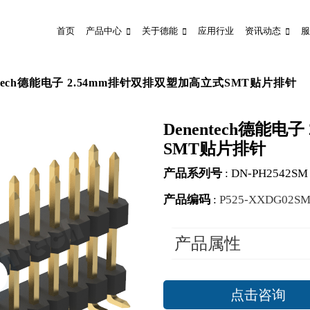
首页
产品中心
关于德能
应用行业
资讯动态
服
ntech德能电子 2.54mm排针双排双塑加高立式SMT贴片排针
Denentech德能
SMT贴片排针
产品系列号
:
DN-PH2542SM
产品编码
:
P525-XXDG02S
产品属性
点击咨询