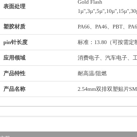
Gold Flash
表面处理
1µ",3µ",5µ",10µ",15µ",30
塑胶材质
PA66、PA46、PBT、PA
pin针长度
标准：13.80（可按需
应用领域
消费电子、汽车电子、
产品特性
耐高温/阻燃
产品名称
2.54mm双排双塑贴片S