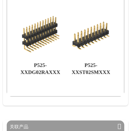
P525-
P525-
XXX
XXDG02RAXXX
XXST02SMXXX
XX
关联产品