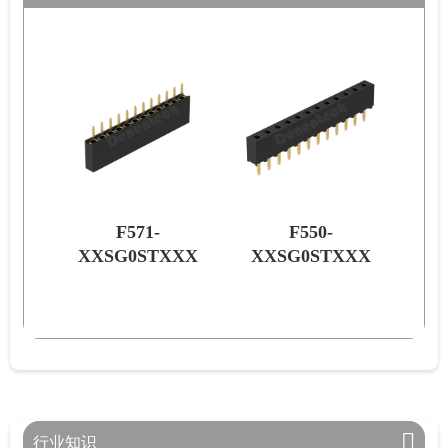
F571-
F550-
XXX
XXSG0STXXX
XXSG0STXXX
XX
行业知识