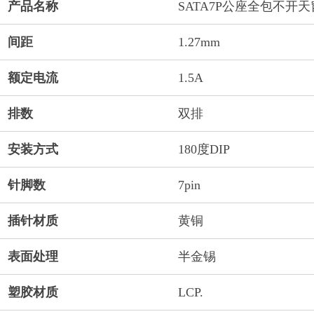
产品名称
SATA7P公座全包不开
间距
1.27mm
额定电流
1.5A
排数
双排
安装方式
180度DIP
针脚数
7pin
插针材质
黄铜
表面处理
半金锡
塑胶材质
LCP.