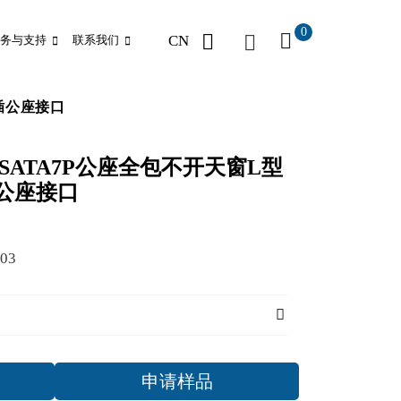
0
CN
务与支持
联系我们
直插公座接口
直供SATA7P公座全包不开天窗L型
插公座接口
03
申请样品