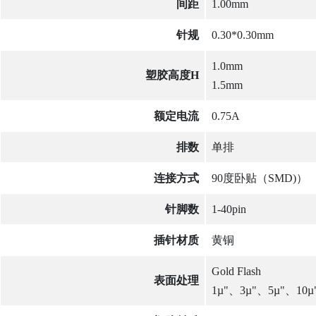
间距
1.00mm
针规
0.30*0.30mm
1.0mm
塑胶高度H
1.5mm
额定电流
0.75A
排数
单排
连接方式
90度卧贴（SMD)）
针脚数
1-40pin
插针材质
黄铜
Gold Flash
表面处理
1µ"、3µ"、5µ"、10µ