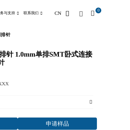
0
CN
务与支持
联系我们
制排针
卧贴排针 1.0mm单排SMT卧式连接
针
XXX
申请样品