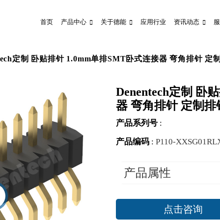
首页
产品中心
关于德能
应用行业
资讯动态
服
ntech定制 卧贴排针 1.0mm单排SMT卧式连接器 弯角排针 定
Denentech定制 
器 弯角排针 定制排
产品系列号
:
产品编码
:
P110-XXSG01RL
产品属性
点击咨询