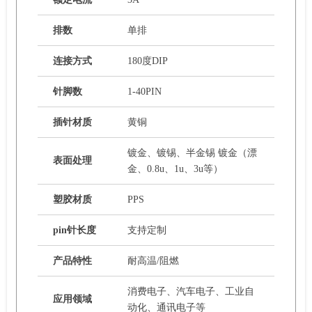
排数
单排
连接方式
180度DIP
针脚数
1-40PIN
插针材质
黄铜
镀金、镀锡、半金锡 镀金（漂
表面处理
金、0.8u、1u、3u等）
塑胶材质
PPS
pin针长度
支持定制
产品特性
耐高温/阻燃
消费电子、汽车电子、工业自
应用领域
动化、通讯电子等