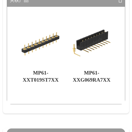
关联产品
MP61-
MP61-
7XX
XXG069RA7XX
XXT030SM7XX
XX