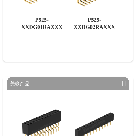
P525-
P525-
XXX
XXDG01RAXXX
XXDG02RAXXX
XX
关联产品