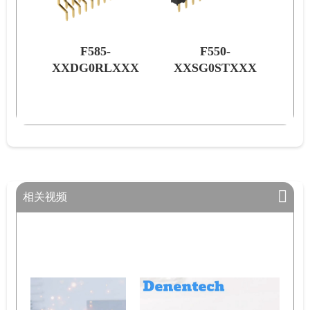
F585-
F550-
XXX
XXDG0RLXXX
XXSG0STXXX
XX
相关视频